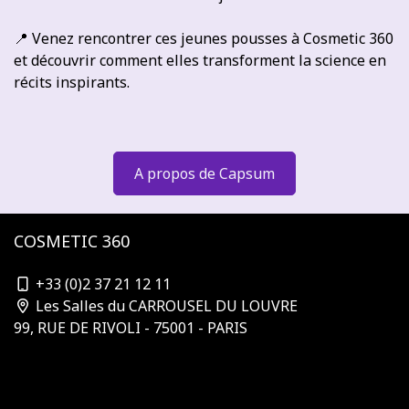
📍 Venez rencontrer ces jeunes pousses à Cosmetic 360
et découvrir comment elles transforment la science en
récits inspirants.
A propos de Capsum
COSMETIC 360
contact@cosmetic-360.com
+33 (0)2 37 21 12 11
Les Salles du CARROUSEL DU LOUVRE
99, RUE DE RIVOLI - 75001 - PARIS
Qui organise ?
S'abonner à la newsletter
Nos partenaires & sponsors