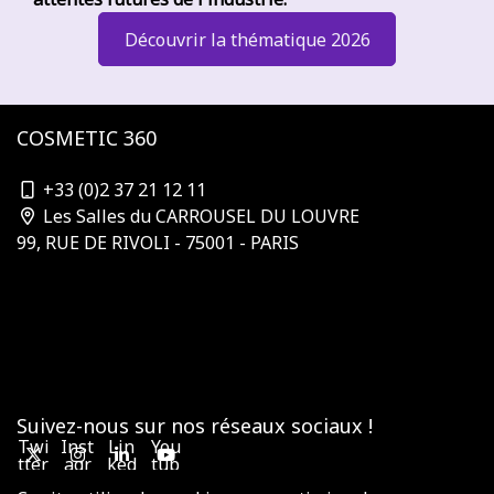
Découvrir la thématique 2026
COSMETIC 360
contact@cosmetic-360.com
+33 (0)2 37 21 12 11
Les Salles du CARROUSEL DU LOUVRE
99, RUE DE RIVOLI - 75001 - PARIS
Qui organise ?
S'abonner à la newsletter
Nos partenaires & sponsors
Devenir sponsor
Contactez-nous
Conditions générales de vente
Suivez-nous sur nos réseaux sociaux !
Twi
Inst
Lin
You
tter
agr
ked
tub
am
in
e