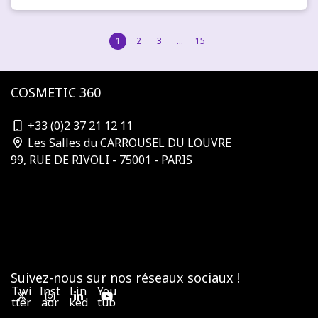
1
2
3
…
15
COSMETIC 360
contact@cosmetic-360.com
+33 (0)2 37 21 12 11
Les Salles du CARROUSEL DU LOUVRE
99, RUE DE RIVOLI - 75001 - PARIS
Qui organise ?
S'abonner à la newsletter
Nos partenaires & sponsors
Devenir sponsor
Contactez-nous
Conditions générales de vente
Suivez-nous sur nos réseaux sociaux !
Twi
Inst
Lin
You
tter
agr
ked
tub
am
in
e