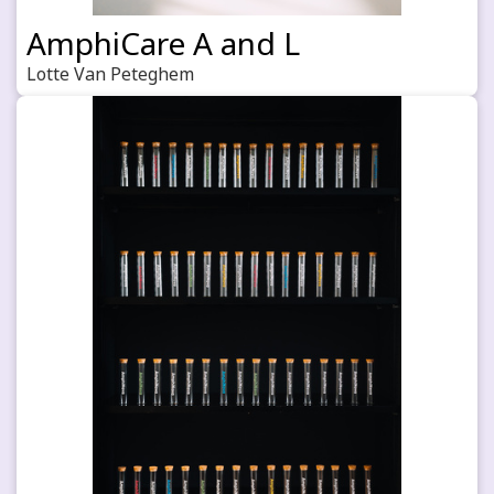
AmphiCare A and L
Lotte Van Peteghem