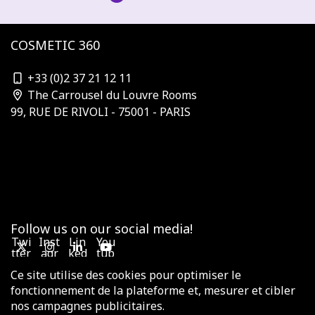
COSMETIC 360
contact@cosmetic-360.com
+33 (0)2 37 21 12 11
The Carrousel du Louvre Rooms
99, RUE DE RIVOLI - 75001 - PARIS
Who is organizing?
Subscribe to the newsletter
Our Partners & Sponsors
Become a sponsor
Contact us
Terms and Conditions
Follow us on our social media!
Twi
Inst
Lin
You
tter
agr
ked
tub
am
in
e
Ce site utilise des cookies pour optimiser le
fonctionnement de la plateforme et, mesurer et cibler
nos campagnes publicitaires.
© 2025 COSMETIC VALLEY - All rights reserved -
Legal notices