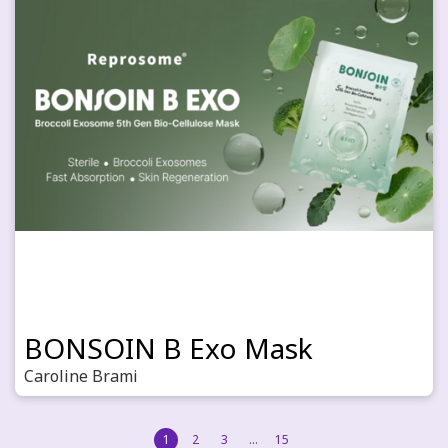
BONSOIN B Exo Mask
Caroline Brami
1
2
3
…
15